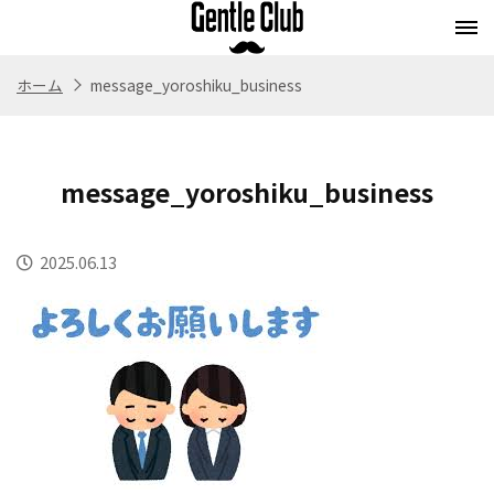
ホーム
message_yoroshiku_business
Concept
Flow
Style
Menu
コンセプト
施術の流れ
スタイル
メニュー
message_yoroshiku_business
Whitening
Eyebrow
Staff
Blog
ホワイトニング
アイブロウ
スタッフ紹介
ブログ
2025.06.13
Store
Recruit
Webストア
求人情報