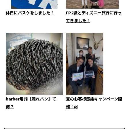
休日にバスケをしました！
FP2級とディズニー旅行に行っ
てきました！
barber用語【濡れパン】て
夏のお客様感謝キャンペーン開
何？
催！🌿