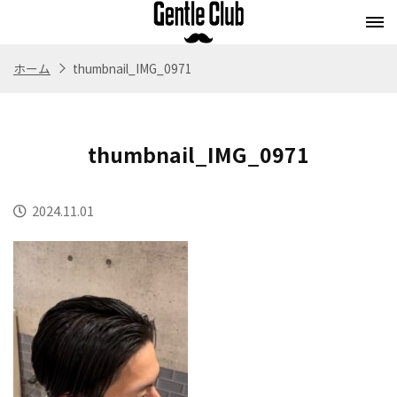
ホーム
thumbnail_IMG_0971
Concept
Flow
Style
Menu
コンセプト
施術の流れ
スタイル
メニュー
thumbnail_IMG_0971
Whitening
Eyebrow
Staff
Blog
ホワイトニング
アイブロウ
スタッフ紹介
ブログ
2024.11.01
Store
Recruit
Webストア
求人情報