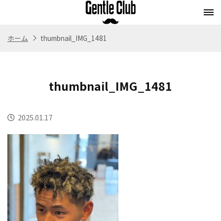
ホーム
thumbnail_IMG_1481
Concept
Flow
Style
Menu
コンセプト
施術の流れ
スタイル
メニュー
thumbnail_IMG_1481
Whitening
Eyebrow
Staff
Blog
ホワイトニング
アイブロウ
スタッフ紹介
ブログ
2025.01.17
Store
Recruit
Webストア
求人情報