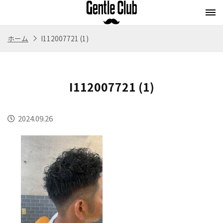
ホーム
I112007721 (1)
Concept
Flow
Style
Menu
コンセプト
施術の流れ
スタイル
メニュー
I112007721 (1)
Whitening
Eyebrow
Staff
Blog
ホワイトニング
アイブロウ
スタッフ紹介
ブログ
2024.09.26
Store
Recruit
Webストア
求人情報