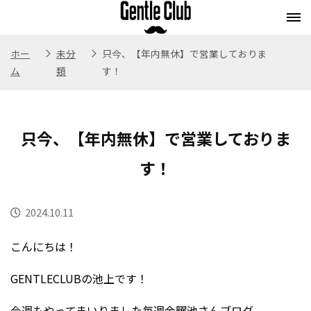
ホー
未分
只今、【年内無休】で営業しておりま
ム
類
す！
Concept
Flow
Style
Menu
コンセプト
施術の流れ
スタイル
メニュー
只今、【年内無休】で営業しておりま
Whitening
Eyebrow
Staff
Blog
ホワイトニング
アイブロウ
スタッフ紹介
ブログ
す！
Store
Recruit
Webストア
求人情報
2024.10.11
こんにちは！
GENTLECLUBの池上です！
今週もやってまいりました毎週金曜池さんブログ。