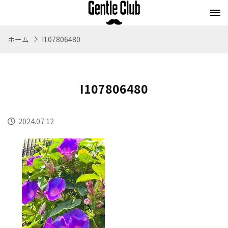
ホーム
I107806480
Concept
Flow
Style
Menu
コンセプト
施術の流れ
スタイル
メニュー
I107806480
Whitening
Eyebrow
Staff
Blog
ホワイトニング
アイブロウ
スタッフ紹介
ブログ
2024.07.12
Store
Recruit
Webストア
求人情報