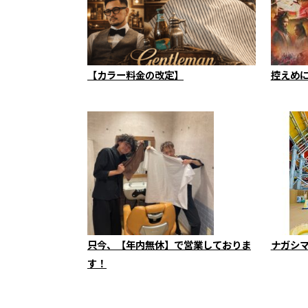
【カラー料金の改定】
控えめ
只今、【年内無休】で営業しておりま
ナガシ
す！