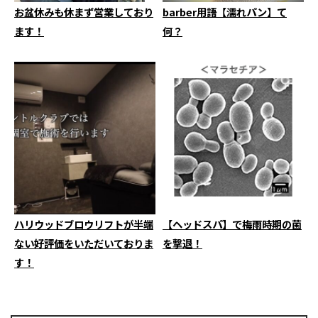
お盆休みも休まず営業しており
barber用語【濡れパン】て
ます！
何？
ハリウッドブロウリフトが半端
【ヘッドスパ】で梅雨時期の菌
ない好評価をいただいておりま
を撃退！
す！