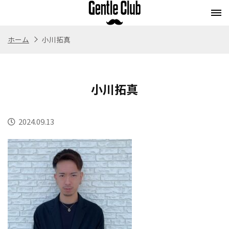
ホーム
小川拓真
Concept
Flow
Style
Menu
コンセプト
施術の流れ
スタイル
メニュー
小川拓真
Whitening
Eyebrow
Staff
Blog
ホワイトニング
アイブロウ
スタッフ紹介
ブログ
2024.09.13
Store
Recruit
Webストア
求人情報