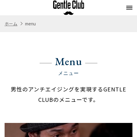
ホーム
menu
Concept
Flow
Style
Menu
コンセプト
施術の流れ
スタイル
メニュー
Menu
Whitening
Eyebrow
Staff
Blog
ホワイトニング
アイブロウ
スタッフ紹介
ブログ
メニュー
Store
Recruit
男性のアンチエイジングを実現するGENTLE
Webストア
求人情報
CLUBのメニューです。