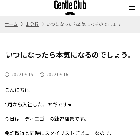
ホーム
未分類
いつになったら本気になるのでしょう。
Concept
Flow
Style
Menu
コンセプト
施術の流れ
スタイル
メニュー
いつになったら本気になるのでしょう。
Whitening
Eyebrow
Staff
Blog
ホワイトニング
アイブロウ
スタッフ紹介
ブログ
2022.09.15
2022.09.16
Store
Recruit
こんにちは！
Webストア
求人情報
5月から入社した、ヤギです🐐
今日は ディエゴ の練習風景です。
免許取得と同時にスタイリストデビューなので、