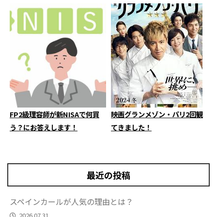
FP2級理容師が新NISAで何買
映画グランメゾン・パリ2回観
う？にお答えします！
てきました！
最近の投稿
スペインカールが人気の理由とは？
2026.07.31