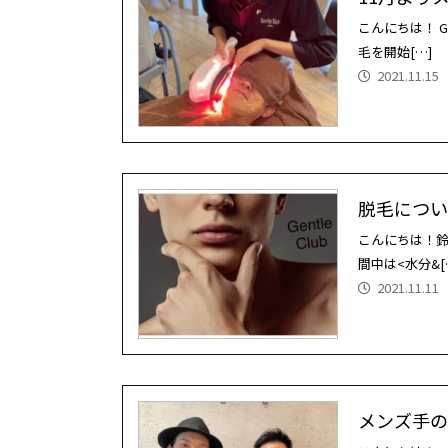
こんにちは！ G
毛を開始[…]
2021.11.15
脱毛について
こんにちは！鈴
間中は<水分&[
2021.11.11
メンズ手の