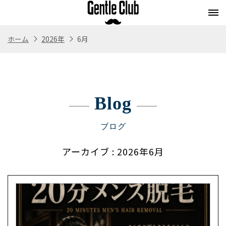
ホーム
2026年
6月
Concept
Flow
Style
Menu
コンセプト
施術の流れ
スタイル
メニュー
Blog
Whitening
Eyebrow
Staff
Blog
ホワイトニング
アイブロウ
スタッフ紹介
ブログ
ブログ
Store
Recruit
アーカイブ
: 2026年6月
Webストア
求人情報