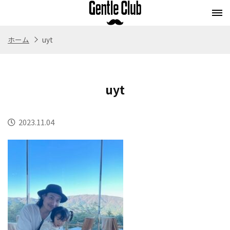
ホーム
uyt
Concept
Flow
Style
Menu
コンセプト
施術の流れ
スタイル
メニュー
uyt
Whitening
Eyebrow
Staff
Blog
ホワイトニング
アイブロウ
スタッフ紹介
ブログ
2023.11.04
Store
Recruit
Webストア
求人情報