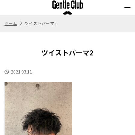
ホーム
ツイストパーマ2
Concept
Flow
Style
Menu
コンセプト
施術の流れ
スタイル
メニュー
ツイストパーマ2
Whitening
Eyebrow
Staff
Blog
ホワイトニング
アイブロウ
スタッフ紹介
ブログ
2021.03.11
Store
Recruit
Webストア
求人情報