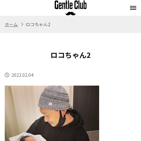
ホーム
ロコちゃん2
Concept
Flow
Style
Menu
コンセプト
施術の流れ
スタイル
メニュー
ロコちゃん2
Whitening
Eyebrow
Staff
Blog
ホワイトニング
アイブロウ
スタッフ紹介
ブログ
2022.02.04
Store
Recruit
Webストア
求人情報