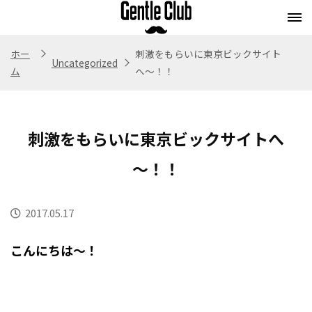
ホー
刺激をもらいに東京ビックサイト
Uncategorized
ム
へ～！！
Concept
Flow
Style
Menu
コンセプト
施術の流れ
スタイル
メニュー
刺激をもらいに東京ビックサイトへ
Whitening
Eyebrow
Staff
Blog
ホワイトニング
アイブロウ
スタッフ紹介
ブログ
～！！
Store
Recruit
Webストア
求人情報
2017.05.17
こんにちは～！