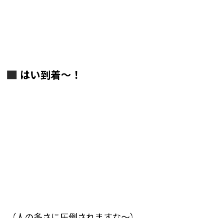
はい到着～！
（人の多さに圧倒されますな～）