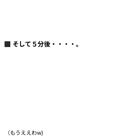
そして５分後・・・・。
（もうええわw)