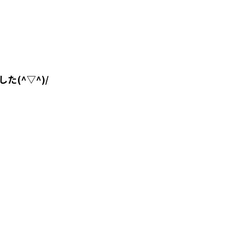
(^▽^)/