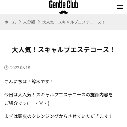
ホーム
未分類
大人気！スキャルプエステコース！
Concept
Flow
Style
Menu
コンセプト
施術の流れ
スタイル
メニュー
大人気！スキャルプエステコース！
Whitening
Eyebrow
Staff
Blog
ホワイトニング
アイブロウ
スタッフ紹介
ブログ
2022.08.18
Store
Recruit
こんにちは！鈴木です！
Webストア
求人情報
今日は大人気！スキャルプエステコースの施術内容を
ご紹介です( ｀・∀・)
まずは頭皮のクレンジングからさせていただきます！