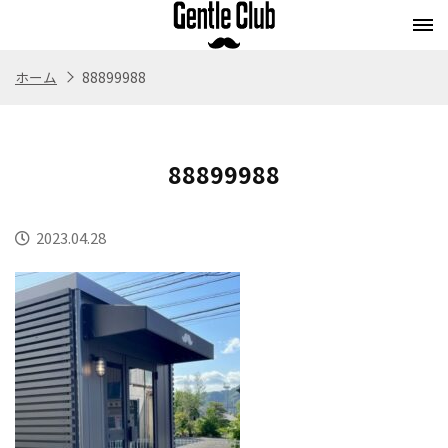
ホーム
88899988
Concept
Flow
Style
Menu
コンセプト
施術の流れ
スタイル
メニュー
88899988
Whitening
Eyebrow
Staff
Blog
ホワイトニング
アイブロウ
スタッフ紹介
ブログ
2023.04.28
Store
Recruit
Webストア
求人情報