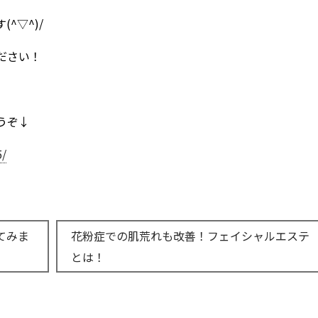
^▽^)/
ださい！
うぞ↓
5/
てみま
花粉症での肌荒れも改善！フェイシャルエステ
とは！