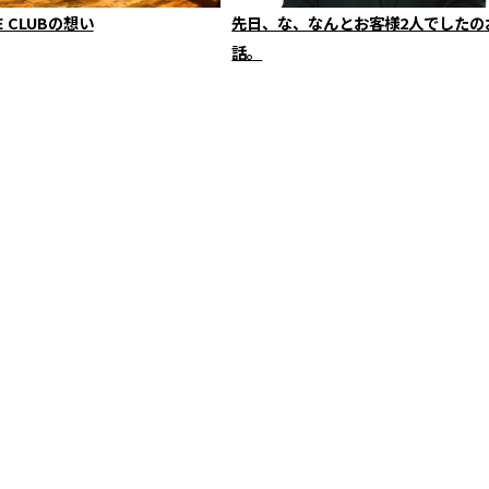
E CLUBの想い
先日、な、なんとお客様2人でしたの
話。