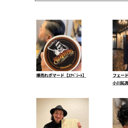
爆売れポマード【ｽｱﾍﾞｼｰﾄ】
フェー
小川拓