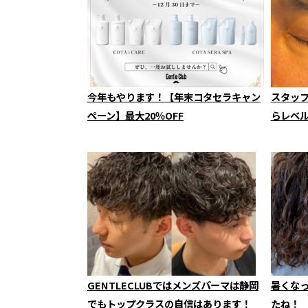
今年もやります！【年末コタセラキャン
スタッ
ペーン】最大20％OFF
らレベ
GENTLECLUBではメンズパーマは静岡
暑くな
でもトップクラスの自信はあります！
たね！