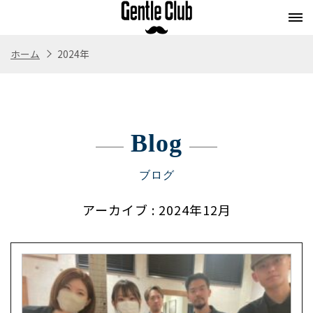
ホーム
2024年
Concept
Flow
Style
Menu
コンセプト
施術の流れ
スタイル
メニュー
Blog
Whitening
Eyebrow
Staff
Blog
ホワイトニング
アイブロウ
スタッフ紹介
ブログ
ブログ
Store
Recruit
アーカイブ
: 2024年12月
Webストア
求人情報