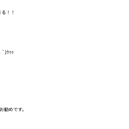
まる！！
)ｳｩｩ
がお勧めです。